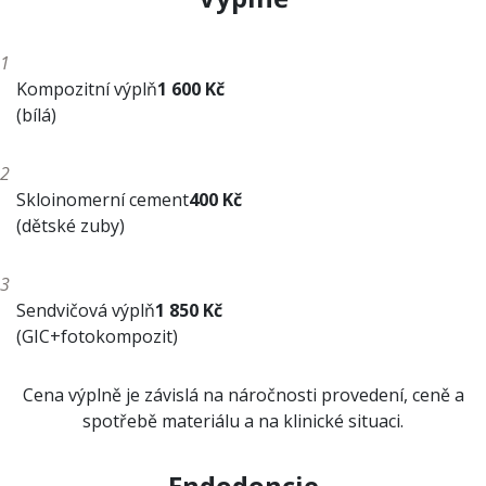
1
Kompozitní výplň
1 600 Kč
(bílá)
2
Skloinomerní cement
400 Kč
(dětské zuby)
3
Sendvičová výplň
1 850 Kč
(GIC+fotokompozit)
Cena výplně je závislá na náročnosti provedení, ceně a
spotřebě materiálu a na klinické situaci.
Endodoncie