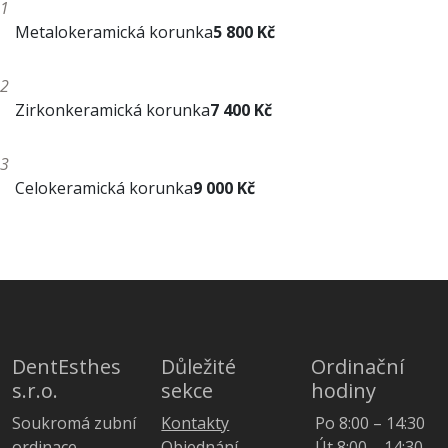
1
Metalokeramická korunka
5 800 Kč
2
Zirkonkeramická korunka
7 400 Kč
3
Celokeramická korunka
9 000 Kč
DentEsthes
Důležité
Ordinační
s.r.o.
sekce
hodiny
Soukromá zubní
Kontakty
Po 8:00 – 14:30
ordinace
Objednání
Út 8:00 – 14:30