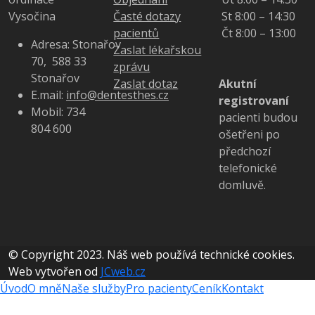
Vysočina
Časté dotazy
St 8:00 – 14:30
pacientů
Čt 8:00 – 13:00
Adresa:
Stonařov
Zaslat lékařskou
70, 588 33
zprávu
Stonařov
Zaslat dotaz
Akutní
E.mail:
info@dentesthes.cz
registrovaní
Mobil:
734
pacienti budou
804 600
ošetřeni po
předchozí
telefonické
domluvě.
© Copyright 2023. Náš web používá technické cookies.
Web vytvořen od
JCweb.cz
Úvod
O mně
Naše služby
Pro pacienty
Ceník
Kontakt